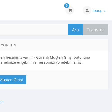
0
Hesap
Ara
Transfer
I YÖNETIN
eri hesabınız var mı? Güvenli Müşteri Girişi butonuna
panelinize erişebilir ve hesabınızı yönetebilirsiniz.
on