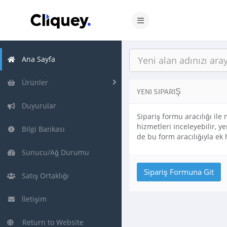
Ana Sayfa
Ürünler
YENI SIPARIŞ
Duyurular
Sipariş formu aracılığı il
hizmetleri inceleyebilir, ye
Bilgi Bankası
de bu form aracılığıyla ek 
Sunucu/Ağ Durumu
Satış Ortaklığı
İletişim
Return to Website